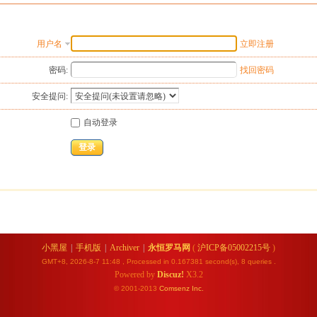
用户名
立即注册
密码:
找回密码
安全提问:
自动登录
登录
小黑屋
|
手机版
|
Archiver
|
永恒罗马网
(
沪ICP备05002215号
)
GMT+8, 2026-8-7 11:48
, Processed in 0.167381 second(s), 8 queries .
Powered by
Discuz!
X3.2
© 2001-2013
Comsenz
Inc.