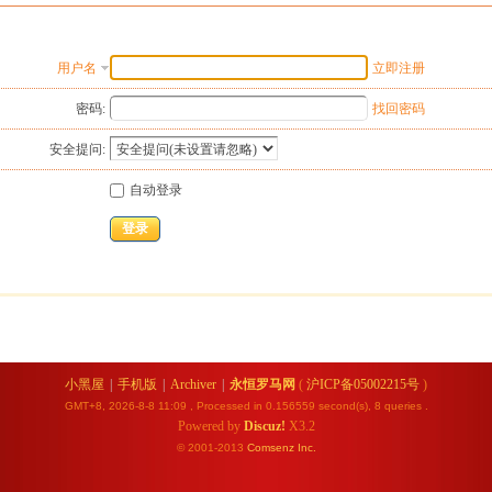
用户名
立即注册
密码:
找回密码
安全提问:
自动登录
登录
小黑屋
|
手机版
|
Archiver
|
永恒罗马网
(
沪ICP备05002215号
)
GMT+8, 2026-8-8 11:09
, Processed in 0.156559 second(s), 8 queries .
Powered by
Discuz!
X3.2
© 2001-2013
Comsenz
Inc.