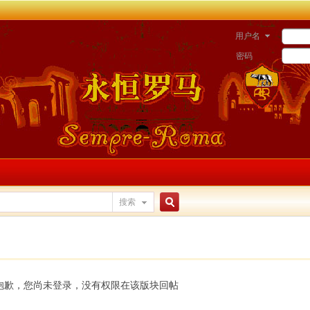
用户名
密码
搜索
搜
索
抱歉，您尚未登录，没有权限在该版块回帖