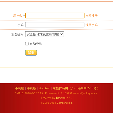
用户名
立即注册
密码:
找回密码
安全提问:
自动登录
登录
小黑屋
|
手机版
|
Archiver
|
永恒罗马网
(
沪ICP备05002215号
)
GMT+8, 2026-8-6 17:19
, Processed in 0.189991 second(s), 9 queries .
Powered by
Discuz!
X3.2
© 2001-2013
Comsenz
Inc.