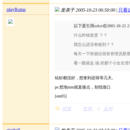
playRoma
发表于 2005-10-23 06:50:00
|
只看
以下是引用
soker
在2005-10-22
什么时候发货 ？？
我怎么还没有收到？？
每天一下班就往宿舍管理员那
看一眼就走 搞 的那个小女生管
站杉都没好，想拿到还得等几天。
ps:想泡mm就直接点，别找借口
[em05]
回复
支持
反对
stashell