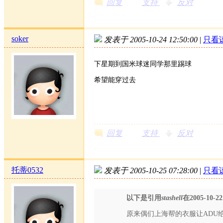
回复
支持
反对
soker
发表于 2005-10-24 12:50:00
|
只看
下星期到国米球迷同学那里踢球
希望能穿过去
回复
支持
反对
托蒂0532
发表于 2005-10-25 07:28:00
|
只看
以下是引用
stashell
在2005-10-2
原来偶们上海帮的衣服让ADU给代