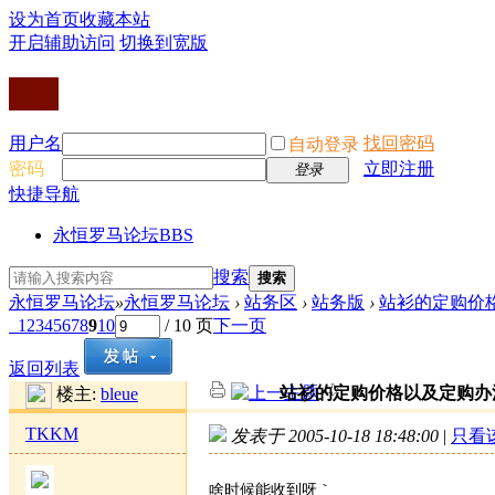
设为首页
收藏本站
开启辅助访问
切换到宽版
用户名
找回密码
自动登录
密码
立即注册
登录
快捷导航
永恒罗马论坛
BBS
搜索
搜索
永恒罗马论坛
»
永恒罗马论坛
›
站务区
›
站务版
›
站衫的定购价
1
2
3
4
5
6
7
8
9
10
/ 10 页
下一页
返回列表
站衫的定购价格以及定购办
楼主:
bleue
TKKM
发表于 2005-10-18 18:48:00
|
只看
啥时候能收到呀｀