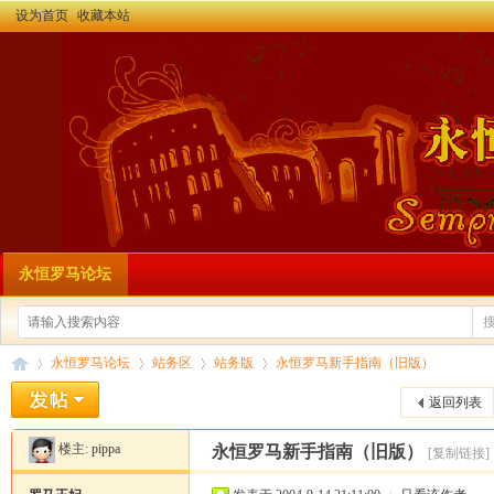
设为首页
收藏本站
永恒罗马论坛
永恒罗马论坛
站务区
站务版
永恒罗马新手指南（旧版）
返回列表
楼主:
pippa
永恒罗马新手指南（旧版）
[复制链接]
永
»
›
›
›