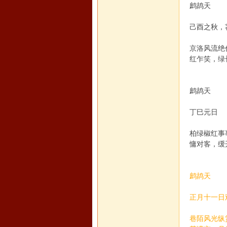
鹧鸪天
己酉之秋，
京洛风流
红乍笑，绿
马
鹧鸪天
丁巳元日
柏绿椒红
慵对客，缓
论
鹧鸪天
正月十一日
巷陌风光