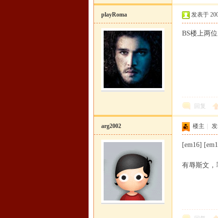
playRoma
发表于 2008-
BS楼上两位
回复
arg2002
楼主
|
发表
[em16] [em1
有辱斯文，罪