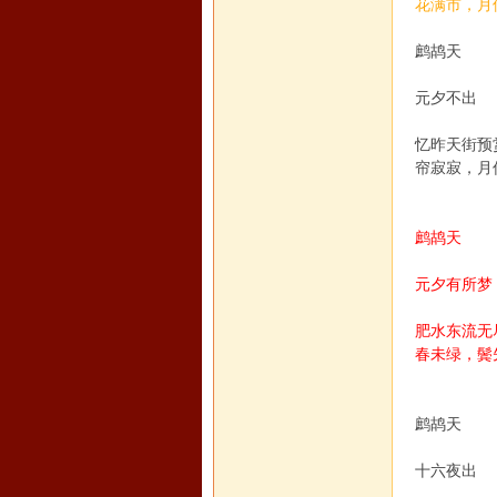
花满市，月
鹧鸪天
坛
元夕不出
忆昨天街
帘寂寂，月
鹧鸪天
元夕有所梦
肥水东流
春未绿，鬓
鹧鸪天
十六夜出