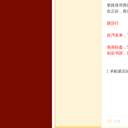
辇路珠帘
欢正好，夜
踏莎行
自沔东来，
燕燕轻盈
别后书辞，
[
本帖最后由 ar
回复