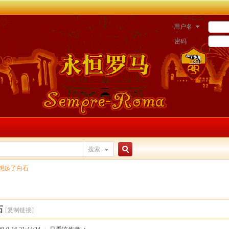
用户名
密码
搜索
搜
想起了白石
索
石
[复制链接]