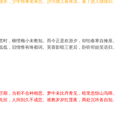
侵衣，少年情事老来悲。沙河塘上春寒浅，看了游人缓缓归。
预赏时，柳悭梅小未教知。而今正是欢游夕，却怕春寒自掩扉。
低低，旧情惟有绛都词。芙蓉影暗三更后，卧听邻娃笑语归。
无尽期，当初不合种相思。梦中未比丹青见，暗里忽惊山鸟啼。
先丝，人间别久不成悲。谁教岁岁红莲夜，两处沉吟各自知。