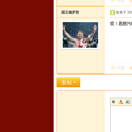
回复
国王德罗西
发表于 2008-
哎！思想污
回复