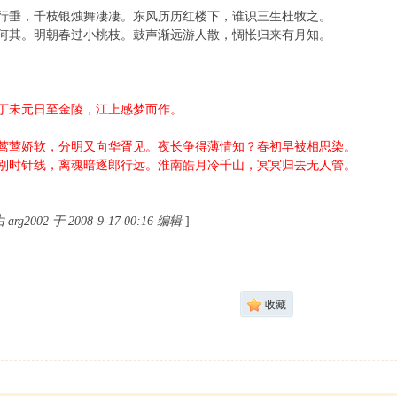
两行垂，千枝银烛舞凄凄。东风历历红楼下，谁识三生杜牧之。
何其。明朝春过小桃枝。鼓声渐远游人散，惆怅归来有月知。
丁未元日至金陵，江上感梦而作。
，莺莺娇软，分明又向华胥见。夜长争得薄情知？春初早被相思染。
别时针线，离魂暗逐郎行远。淮南皓月冷千山，冥冥归去无人管。
g2002 于 2008-9-17 00:16 编辑
]
收藏