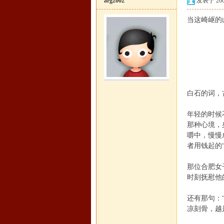
arg2002
发表于 2008-
当这崎岖的
只
人生
漫
弥
恒
白石的词，
年轻的时候
那种心境，
嚼中，慢慢
者用钱起的
那位合肥女
时刻抚慰他
罗
还有那句：
凉刻骨，越