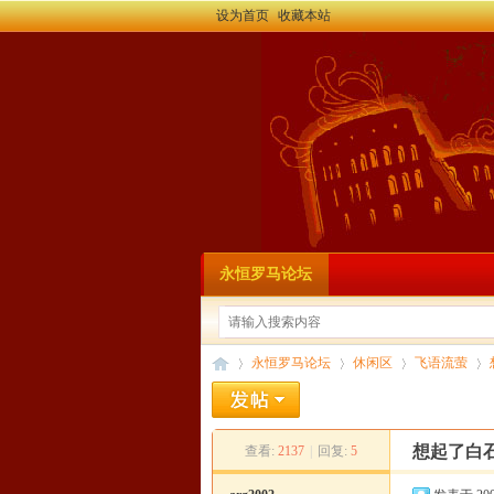
设为首页
收藏本站
永恒罗马论坛
永恒罗马论坛
休闲区
飞语流萤
想起了白
查看:
2137
|
回复:
5
永
»
›
›
›