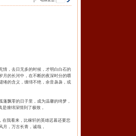
电梯直达
1
无情，去日无多的时候，才明白白石的
岁月的长河中，在不断的夜深时分的嚼
缱绻的含义，缠绵不绝，余音袅袅，或
孤蓬飘零的日子里，成为温馨的绮梦，
真是缠绵深情到了极致，
，在我看来，比稼轩的英雄迟暮还要悲
风月，万古长青，诚哉，