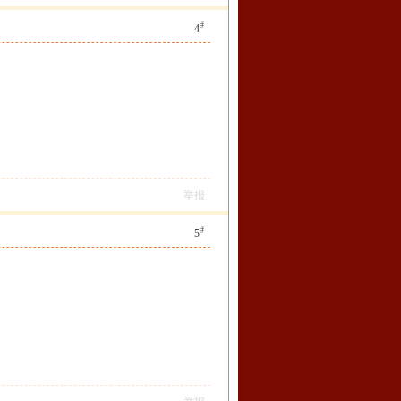
#
4
举报
#
5