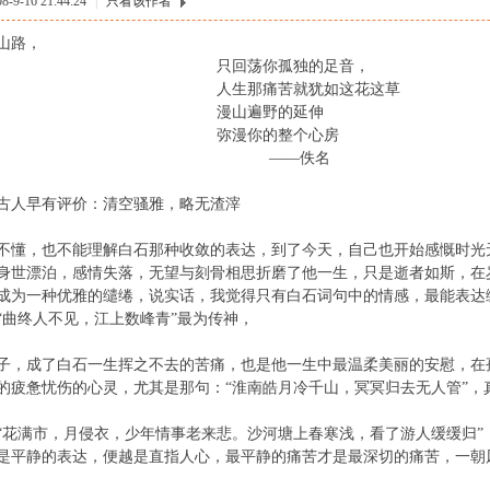
9-16 21:44:24
|
只看该作者
山路，
回荡你孤独的足音，
那痛苦就犹如这花这草
山遍野的延伸
漫你的整个心房
——佚名
古人早有评价：清空骚雅，略无渣滓
不懂，也不能理解白石那种收敛的表达，到了今天，自己也开始感慨时光
身世漂泊，感情失落，无望与刻骨相思折磨了他一生，只是逝者如斯，在
成为一种优雅的缱绻，说实话，我觉得只有白石词句中的情感，最能表达
“曲终人不见，江上数峰青”最为传神，
子，成了白石一生挥之不去的苦痛，也是他一生中最温柔美丽的安慰，在
的疲惫忧伤的心灵，尤其是那句：“淮南皓月冷千山，冥冥归去无人管”，
“花满市，月侵衣，少年情事老来悲。沙河塘上春寒浅，看了游人缓缓归”
是平静的表达，便越是直指人心，最平静的痛苦才是最深切的痛苦，一朝