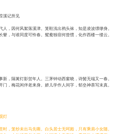
苕溪记所见
绝代人，因何风絮落溪津。笼鞋浅出鸦头袜，知是凌波缥缈身。
长颦，与谁同度可怜春。鸳鸯独宿何曾惯，化作西楼一缕云。
事事新，隔篱灯影贺年人。三茅钟动西窗晓，诗鬓无端又一春。
开门，梅花闲伴老来身。娇儿学作人间字，郁垒神荼写未真。
观灯
纵赏时，笼纱未出马先嘶。白头居士无呵殿，只有乘肩小女随。