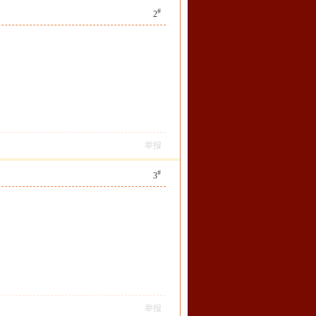
#
2
举报
#
3
举报