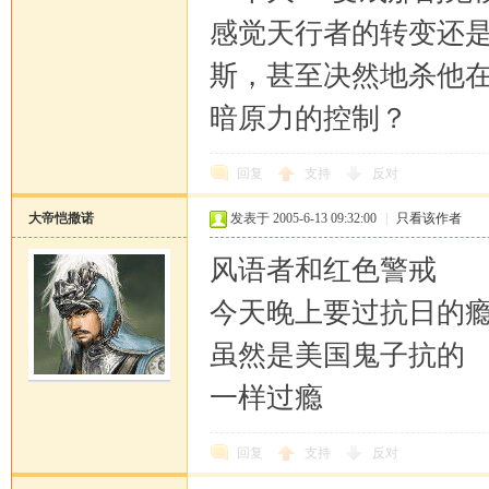
感觉天行者的转变还
斯，甚至决然地杀他
暗原力的控制？
回复
支持
反对
大帝恺撒诺
发表于 2005-6-13 09:32:00
|
只看该作者
风语者和红色警戒
今天晚上要过抗日的
虽然是美国鬼子抗的
一样过瘾
回复
支持
反对