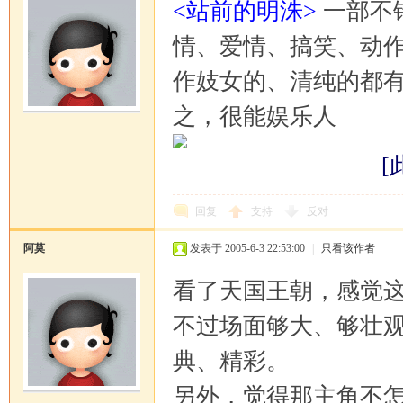
<站前的明洙>
一部不
情、爱情、搞笑、动作
坛
作妓女的、清纯的都有
之，很能娱乐人
[
回复
支持
反对
阿莫
发表于 2005-6-3 22:53:00
|
只看该作者
看了天国王朝，感觉
不过场面够大、够壮
典、精彩。
另外，觉得那主角不