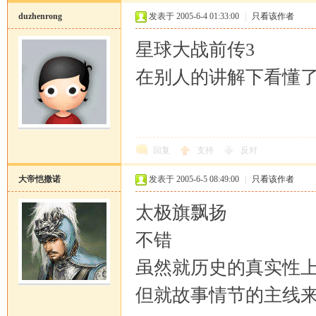
duzhenrong
发表于 2005-6-4 01:33:00
|
只看该作者
星球大战前传3
在别人的讲解下看懂
回复
支持
反对
大帝恺撒诺
发表于 2005-6-5 08:49:00
|
只看该作者
太极旗飘扬
不错
虽然就历史的真实性上
但就故事情节的主线