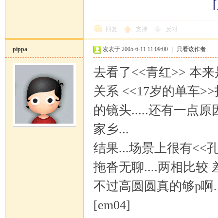
回复
支持
反对
pippa
发表于 2005-6-11 11:09:00
|
只看该作者
去看了<<青红>> 本
关系 <<17岁的单车
的镜头.....还有一点
家乡...
结果...场景上很有<<
拖沓无聊....两相比较 差
不过高圆圆真的够p啊.
[em04]