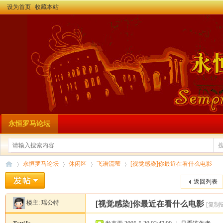
设为首页
收藏本站
永恒罗马论坛
永恒罗马论坛
休闲区
飞语流萤
[视觉感染]你最近在看什么电影
返回列表
楼主:
瑶公特
[视觉感染]你最近在看什么电影
[复制
永
»
›
›
›