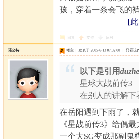
孩，穿着一条会飞的
[此
回复
支持
反对
瑶公特
楼主
|
发表于 2005-6-13 07:02:00
|
只看该
以下是引用
duzh
星球大战前传3
在别人的讲解下
在岳阳遇到下雨了，
《星战前传3》给偶最
一个大SG变成那副鬼