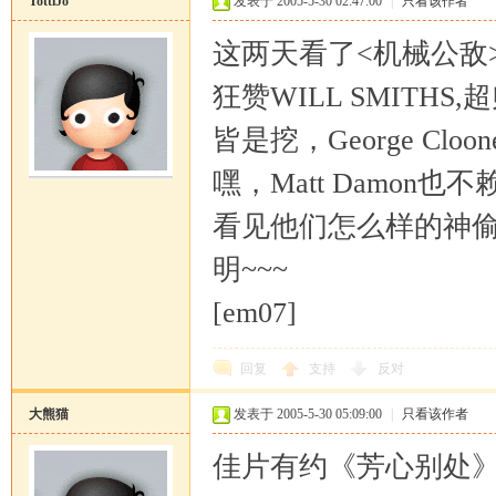
TottiJo
发表于 2005-5-30 02:47:00
|
只看该作者
这两天看了<机械公敌
狂赞WILL SMIT
皆是挖，George Clo
嘿，Matt Damo
恒
看见他们怎么样的神偷
明~~~
[em07]
回复
支持
反对
罗
大熊猫
发表于 2005-5-30 05:09:00
|
只看该作者
佳片有约《芳心别处