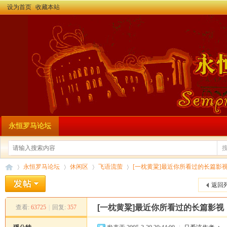
设为首页
收藏本站
永恒罗马论坛
永恒罗马论坛
休闲区
飞语流萤
[一枕黄粱]最近你所看过的长篇影
返回
[一枕黄粱]最近你所看过的长篇影视
查看:
63725
|
回复:
357
永
»
›
›
›