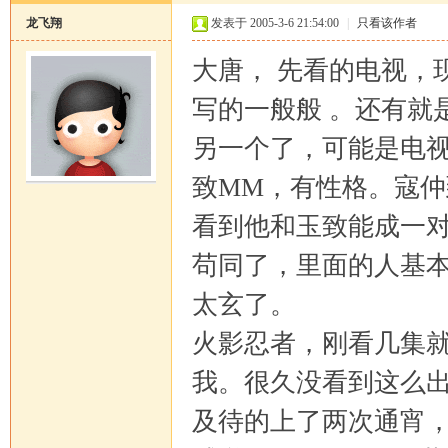
龙飞翔
发表于 2005-3-6 21:54:00
|
只看该作者
大唐， 先看的电视，
写的一般般 。还有就
另一个了，可能是电
致MM，有性格。寇
看到他和玉致能成一对
苟同了，里面的人基
太玄了。
火影忍者，刚看几集
我。很久没看到这么出
及待的上了两次通宵，