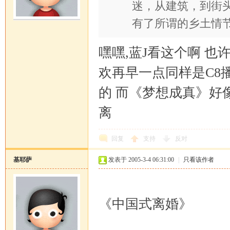
迷，从建筑，到街
有了所谓的乡土情
嘿嘿,蓝J看这个啊 也
欢再早一点同样是C8播
的 而《梦想成真》好
离
回复
支持
反对
基耶萨
发表于 2005-3-4 06:31:00
|
只看该作者
《中国式离婚》