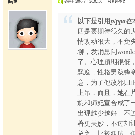
jhq89
发表于 2005-3-4 20:02:00
|
只看该作者
以下是引用
pippa在2
四是要期待很久的
情改动很大，不免
聊，发消息问won
了。心理预期很低
飘逸，性格男跋锋
意，为了他改邪归
上吊，而且，她在
旋和师妃宣合成了
出现越少越好。不
著更美妙，不过却
总之，比较粗糙，