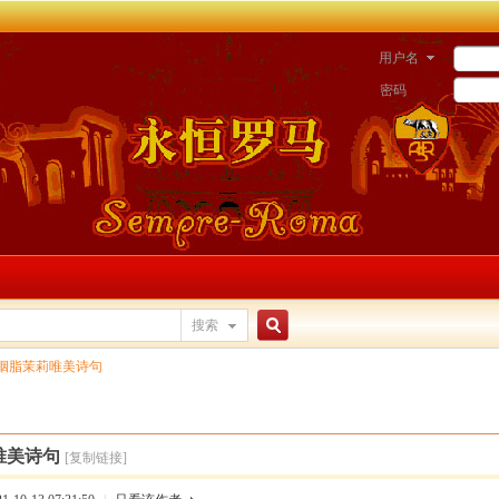
用户名
密码
搜索
搜
胭脂茉莉唯美诗句
索
唯美诗句
[复制链接]