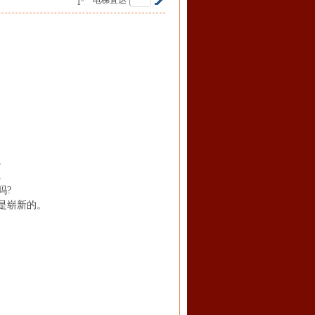
电梯直达
1
。
。
吗?
是崭新的。