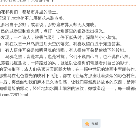
10-13 07:31:50
|
只看该作者
的花和树们，都是市井里的隐士。
秋天深了,大地仍不忘用菊花来装点美。
人多出自于乡野，或者说，乡野遍布异人却无人知晓。
自己的城堡里制造火柴，点灯，让角落里的银器发出微光。
会发现，一个诗人，被香气吸引，停下低头时，深藏的小小羞愧。
为，我在叹息一只鸟滑过后天空的落寞。我喜欢留白胜于知道答案。
相，有人捂住耳朵是倾听灵魂的清唱，有人捂住耳朵是偷檐下的铃铛。
白，乌鸦之黑，皆是本真，也是对抗，它们不说自己白，也不说自己黑。
散落着几座孤坟，一阵路过的风，就足以让柳树们弯腰看到自己的影子。
好的无法形容，农人们头顶蓝天脚踩大地，在一幅中世纪的油画中弯腰劳作
到那些鸟在七色霞光的映衬下飞翔，都在飞往远方那座吐着炊烟的彩色村庄
在午后，突然触动我们麻木已久地伤感，让我们突然想起故乡的东西，是诗
么如蝶翅般的颤动，轻轻地如水面上细密的波纹，微微漾起——，每一瞬都
com/7283.html
收藏