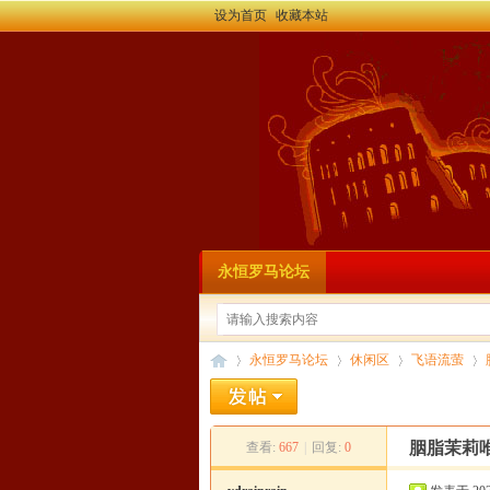
设为首页
收藏本站
永恒罗马论坛
永恒罗马论坛
休闲区
飞语流萤
胭脂茉莉
查看:
667
|
回复:
0
永
»
›
›
›