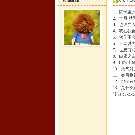
ydrainrain
发表于 2021-
1、院子里
2、十月,
3、也许异
4、我在我
5、像你不
6、不要以
7、世态万
恒
8、白鹭之
9、山坡上
10、天气
11、她看
12、那个
13、是什
转自：/kckdi.
罗