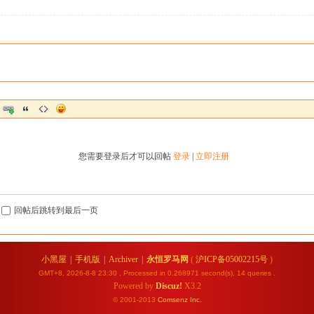
您需要登录后才可以回帖
登录
|
立即注册
回帖后跳转到最后一页
小黑屋
|
手机版
|
Archiver
|
永恒罗马网
(
沪ICP备05002215号
)
GMT+8, 2026-8-8 23:30
, Processed in 0.268971 second(s), 14 queries .
Powered by
Discuz!
X3.2
© 2001-2013
Comsenz
Inc.