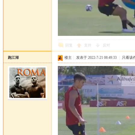
回复
支持
反对
跑江湖
楼主
|
发表于 2022-7-21 08:49:33
|
只看该