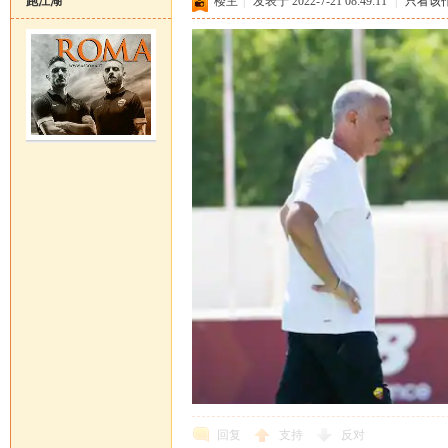
跑江湖
楼主
|
发表于 2022-7-21 08:49:11
|
只看该
恒
罗
回复
支持
反对