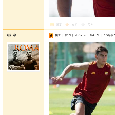
坛
回复
支持
反对
跑江湖
楼主
|
发表于 2022-7-21 08:49:21
|
只看该