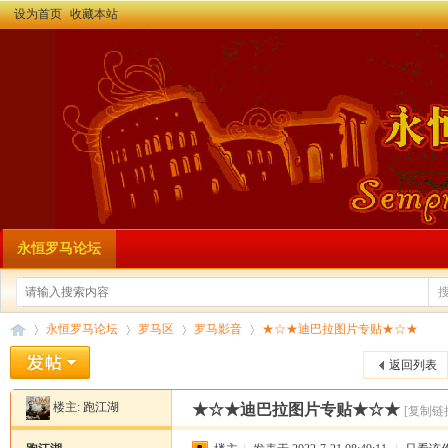
设为首页
收藏本站
永恒罗马论坛
永恒罗马论坛
罗马区
罗马影音
★☆★迪巴拉图片专贴★☆★
返回列表
楼主:
跑江湖
★☆★迪巴拉图片专贴★☆★
[复制链
永
»
›
›
›