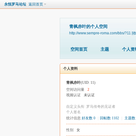
永恒罗马论坛
返回首页
青枫赤叶的个人空间
http://www.sempre-roma.com/bbs/?11
[
空间首页
主题
个人资
个人资料
青枫赤叶
(UID: 11)
空间访问量
2
视频认证
未认证
自定义头衔
罗马传奇的见证者
个人签名
统计信息
好友数 0
|
回帖数 1102
|
主题数 
性别
女