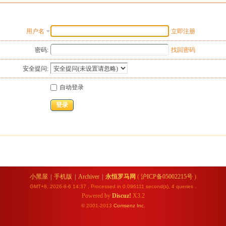
用户名
立即注册
密码:
找回密码
安全提问:
自动登录
登录
小黑屋
|
手机版
|
Archiver
|
永恒罗马网
(
沪ICP备05002215号
)
GMT+8, 2026-8-6 14:37
, Processed in 0.096111 second(s), 4 queries .
Powered by
Discuz!
X3.2
© 2001-2013
Comsenz
Inc.