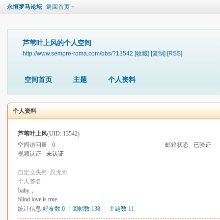
永恒罗马论坛
返回首页
芦苇叶上风的个人空间
http://www.sempre-roma.com/bbs/?13542
[收藏]
[复制]
[RSS]
空间首页
主题
个人资料
个人资料
芦苇叶上风
(UID: 13542)
空间访问量
0
邮箱状态
已验证
视频认证
未认证
自定义头衔
思无邪
个人签名
baby，
blind love is true
统计信息
好友数 0
|
回帖数 138
|
主题数 11