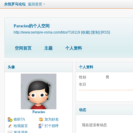
永恒罗马论坛
返回首页
Paracios的个人空间
http://www.sempre-roma.com/bbs/?18119
[收藏]
[复制]
[RSS]
空间首页
主题
个人资料
头像
个人资料
性别
男
生日
动态
Paracios
收听TA
加为好友
现在还没有动态
给我留言
打个招呼
发送消息