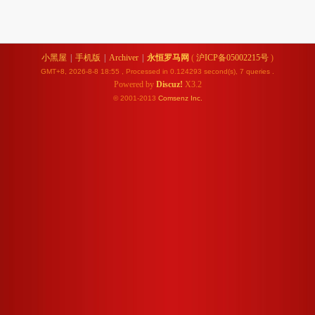
小黑屋
|
手机版
|
Archiver
|
永恒罗马网
(
沪ICP备05002215号
)
GMT+8, 2026-8-8 18:55
, Processed in 0.124293 second(s), 7 queries .
Powered by
Discuz!
X3.2
© 2001-2013
Comsenz
Inc.