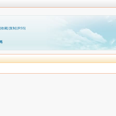
[收藏]
[复制]
[RSS]
料