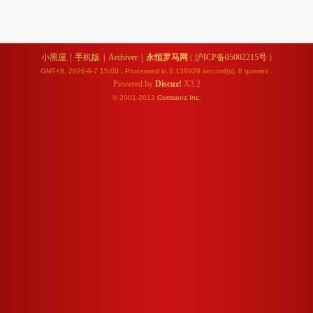
小黑屋
|
手机版
|
Archiver
|
永恒罗马网
(
沪ICP备05002215号
)
GMT+8, 2026-8-7 15:00
, Processed in 0.138929 second(s), 8 queries .
Powered by
Discuz!
X3.2
© 2001-2013
Comsenz
Inc.