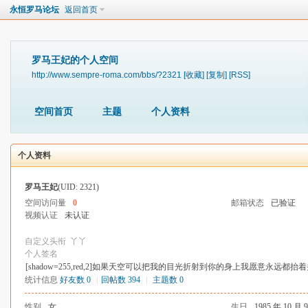
永恒罗马论坛
返回首页
罗马王妃的个人空间
http://www.sempre-roma.com/bbs/?2321
[收藏]
[复制]
[RSS]
空间首页
主题
个人资料
个人资料
罗马王妃
(UID: 2321)
空间访问量
0
邮箱状态
已验证
视频认证
未认证
自定义头衔
丫丫
个人签名
[shadow=255,red,2]如果天空可以把我的目光折射到你的身上我愿意永远都抬着
统计信息
好友数 0
|
回帖数 394
|
主题数 0
性别
女
生日
1985 年 10 月 