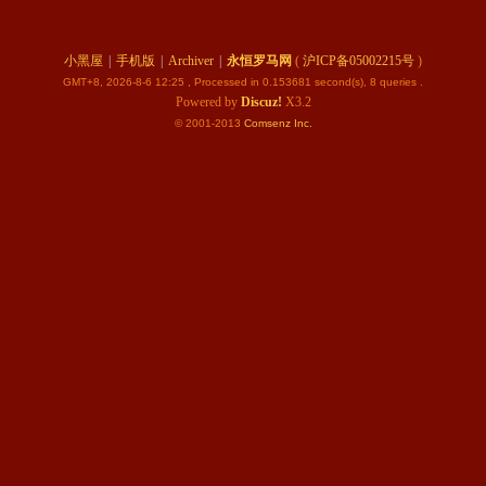
小黑屋
|
手机版
|
Archiver
|
永恒罗马网
(
沪ICP备05002215号
)
GMT+8, 2026-8-6 12:25
, Processed in 0.153681 second(s), 8 queries .
Powered by
Discuz!
X3.2
© 2001-2013
Comsenz
Inc.