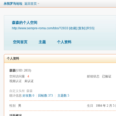
永恒罗马论坛
返回首页
森森的个人空间
http://www.sempre-roma.com/bbs/?2833
[收藏]
[复制]
[RSS]
空间首页
主题
个人资料
个人资料
森森
(UID: 2833)
空间访问量
4
邮箱状态
已验证
视频认证
未认证
自定义头衔
森森
统计信息
好友数 0
|
回帖数 373
|
主题数 5
性别
男
生日
1984 年 2 月 5
活跃概况