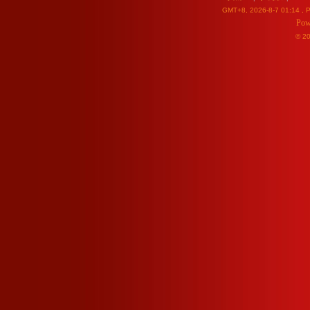
GMT+8, 2026-8-7 01:14
, P
Pow
© 2