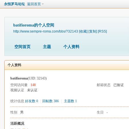
永恒罗马论坛
返回首页
batifioroma的个人空间
http://www.sempre-roma.com/bbs/?32143
[收藏]
[复制]
[RSS]
空间首页
主题
个人资料
个人资料
batifioroma
(UID: 32143)
空间访问量
148
邮箱状态
已验证
视频认证
未认证
统计信息
好友数 0
|
回帖数 386
|
主题数 1
性别
男
生日
-
活跃概况