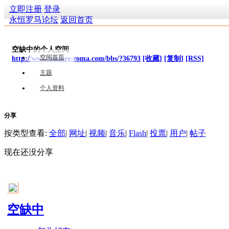
立即注册
登录
永恒罗马论坛
返回首页
空缺中的个人空间
空间首页
http://www.sempre-roma.com/bbs/?36793
[收藏]
[复制]
[RSS]
主题
个人资料
分享
按类型查看:
全部
|
网址
|
视频
|
音乐
|
Flash
|
投票
|
用户
|
帖子
现在还没分享
空缺中