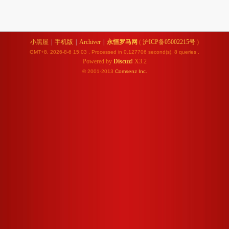
小黑屋
|
手机版
|
Archiver
|
永恒罗马网
(
沪ICP备05002215号
)
GMT+8, 2026-8-6 15:03
, Processed in 0.127706 second(s), 8 queries .
Powered by
Discuz!
X3.2
© 2001-2013
Comsenz
Inc.