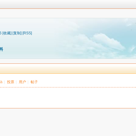
6
[收藏]
[复制]
[RSS]
料
sh
|
投票
|
用户
|
帖子