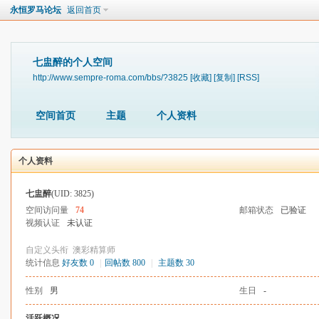
永恒罗马论坛
返回首页
七盅醉的个人空间
http://www.sempre-roma.com/bbs/?3825
[收藏]
[复制]
[RSS]
空间首页
主题
个人资料
个人资料
七盅醉
(UID: 3825)
空间访问量
74
邮箱状态
已验证
视频认证
未认证
自定义头衔
澳彩精算师
统计信息
好友数 0
|
回帖数 800
|
主题数 30
性别
男
生日
-
活跃概况