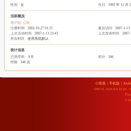
性别
女
生日
1985 年 11 月 
活跃概况
用户组
公民
注册时间
2002-10-27 01:25
最后访问
2007-1-13 
上次活动时间
2007-1-13 23:43
上次发表时间
2007-
所在时区
使用系统默认
统计信息
已用空间
0 B
积分
346
经验
346 点
小黑屋
|
手机版
|
Archi
GMT+8, 2026-8-6 23:33
, P
Pow
© 2