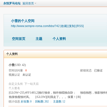
永恒罗马论坛
返回首页
小雪的个人空间
http://www.sempre-roma.com/bbs/?42
[收藏]
[复制]
[RSS]
空间首页
主题
个人资料
个人资料
小雪
(UID: 42)
空间访问量
0
邮箱状态
已验证
视频认证
未认证
自定义头衔
下一站天后
个人签名
[GLOW=255,#FF1493,2]独行独坐，独吟独唱独自卧； 独怨独愁
独身独瘦独对风。 [/GLOW][B]我走了。。。保重！[/B]
统计信息
好友数 0
|
回帖数 202
|
主题数 12