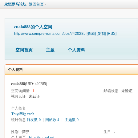
永恒罗马论坛
返回首页
cuala888的个人空间
http://www.sempre-roma.com/bbs/?420285
[收藏]
[复制]
[RSS]
空间首页
主题
个人资料
个人资料
cuala888
(UID: 420285)
空间访问量
1
邮箱状态
未验证
视频认证
未认证
个人签名
Truy峄噉 tranh
统计信息
好友数 0
|
回帖数 4
|
主题数 0
性别
保密
生日
-
个人主页
https://vnmod.net