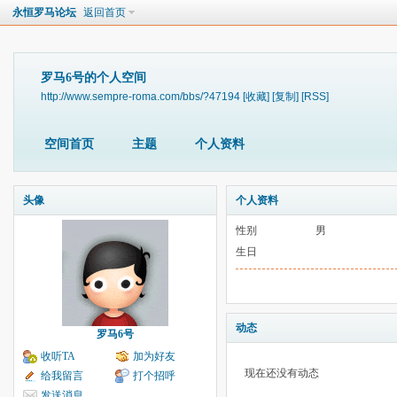
永恒罗马论坛
返回首页
罗马6号的个人空间
http://www.sempre-roma.com/bbs/?47194
[收藏]
[复制]
[RSS]
空间首页
主题
个人资料
头像
个人资料
性别
男
生日
动态
罗马6号
收听TA
加为好友
现在还没有动态
给我留言
打个招呼
发送消息