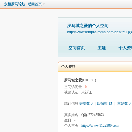
永恒罗马论坛
返回首页
罗马城之爱的个人空间
http://www.sempre-roma.com/bbs/?51
[
空间首页
主题
个人资
个人资料
罗马城之爱
(UID: 51)
空间访问量
0
视频认证
未认证
统计信息
好友数 0
|
回帖数 13
|
主题数 0
真实姓名
Q群:772455874
生日
-
个人主页
https://www.1122300.com