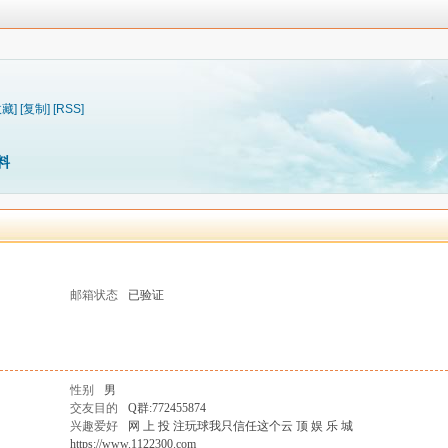
收藏]
[复制]
[RSS]
料
邮箱状态
已验证
性别
男
交友目的
Q群:772455874
兴趣爱好
网 上 投 注玩球我只信任这个云 顶 娱 乐 城
https://www.1122300.com