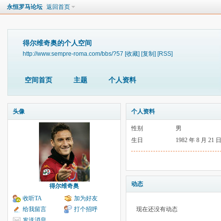
永恒罗马论坛
返回首页
得尔维奇奥的个人空间
http://www.sempre-roma.com/bbs/?57
[收藏]
[复制]
[RSS]
空间首页
主题
个人资料
头像
个人资料
性别
男
生日
1982 年 8 月 21 
动态
得尔维奇奥
收听TA
加为好友
给我留言
打个招呼
现在还没有动态
发送消息