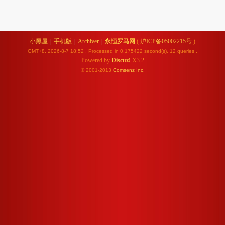
小黑屋
|
手机版
|
Archiver
|
永恒罗马网
(
沪ICP备05002215号
)
GMT+8, 2026-8-7 18:52
, Processed in 0.175422 second(s), 12 queries .
Powered by
Discuz!
X3.2
© 2001-2013
Comsenz
Inc.