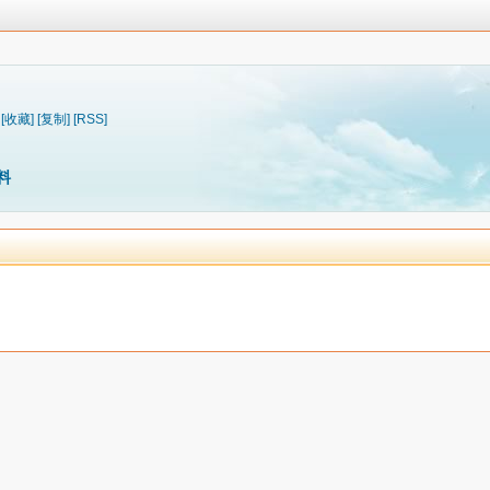
[收藏]
[复制]
[RSS]
料