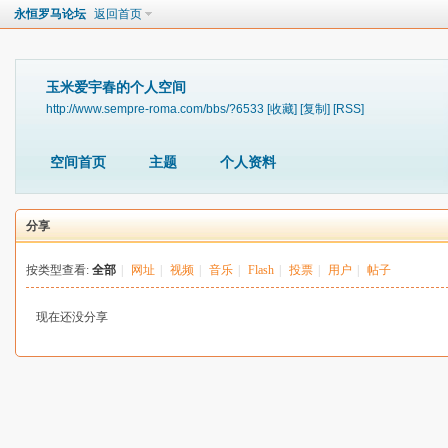
永恒罗马论坛
返回首页
玉米爱宇春的个人空间
http://www.sempre-roma.com/bbs/?6533
[收藏]
[复制]
[RSS]
空间首页
主题
个人资料
分享
按类型查看:
全部
|
网址
|
视频
|
音乐
|
Flash
|
投票
|
用户
|
帖子
现在还没分享