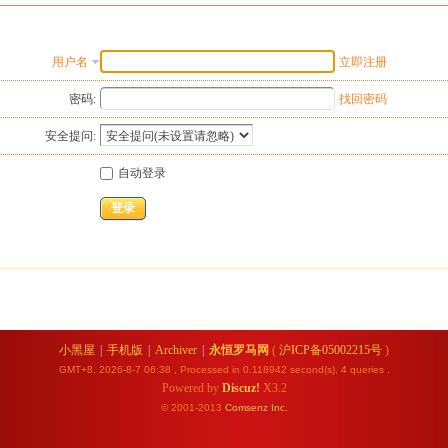
用户名
立即注册
密码:
找回密码
安全提问:
自动登录
登录
小黑屋
|
手机版
|
Archiver
|
永恒罗马网
(
沪ICP备05002215号
)
GMT+8, 2026-8-7 06:38
, Processed in 0.118942 second(s), 4 queries .
Powered by
Discuz!
X3.2
© 2001-2013
Comsenz
Inc.