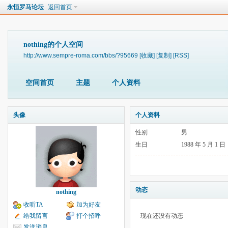
永恒罗马论坛
返回首页
nothing的个人空间
http://www.sempre-roma.com/bbs/?95669
[收藏]
[复制]
[RSS]
空间首页
主题
个人资料
头像
个人资料
性别
男
生日
1988 年 5 月 1 日
动态
nothing
收听TA
加为好友
给我留言
打个招呼
现在还没有动态
发送消息