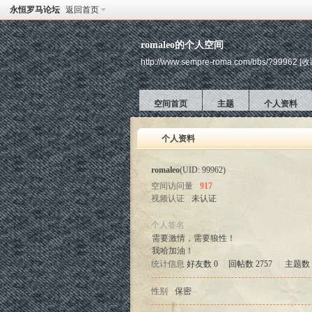
永恒罗马论坛
返回首页
romaleo的个人空间
http://www.sempre-roma.com/bbs/?99962
[收
空间首页
主题
个人资料
个人资料
romaleo
(UID: 99962)
空间访问量
917
视频认证
未认证
个人签名
需要激情，需要狼性！
我哈加油！
统计信息
好友数 0
|
回帖数 2757
|
主题数 
性别
保密