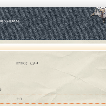
藏]
[复制]
[RSS]
邮箱状态
已验证
6
生日
-