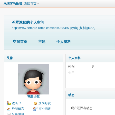
永恒罗马论坛
返回首页
苍翠浓郁的个人空间
http://www.sempre-roma.com/bbs/?38397
[收藏]
[复制]
[RSS]
空间首页
主题
个人资料
头像
个人资料
性别
男
生日
动态
苍翠浓郁
收听TA
加为好友
现在还没有动态
给我留言
打个招呼
发送消息