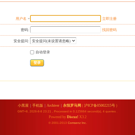
用户名
立即注册
密码:
找回密码
安全提问:
自动登录
登录
小黑屋
|
手机版
|
Archiver
|
永恒罗马网
(
沪ICP备05002215号
)
GMT+8, 2026-8-8 23:21
, Processed in 0.125664 second(s), 4 queries .
Powered by
Discuz!
X3.2
© 2001-2013
Comsenz
Inc.