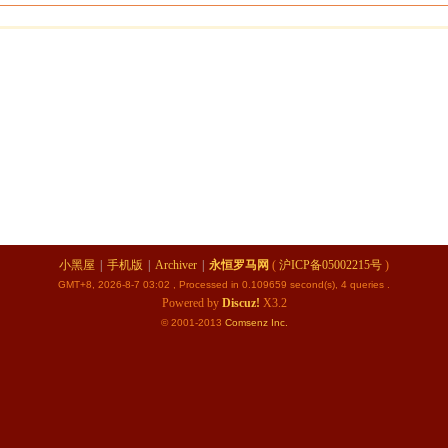
小黑屋
|
手机版
|
Archiver
|
永恒罗马网
(
沪ICP备05002215号
)
GMT+8, 2026-8-7 03:02
, Processed in 0.109659 second(s), 4 queries .
Powered by
Discuz!
X3.2
© 2001-2013
Comsenz
Inc.