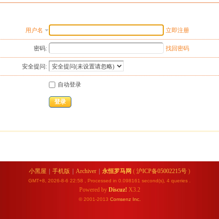
用户名
立即注册
密码:
找回密码
安全提问:
自动登录
登录
小黑屋
|
手机版
|
Archiver
|
永恒罗马网
(
沪ICP备05002215号
)
GMT+8, 2026-8-6 22:58
, Processed in 0.098161 second(s), 4 queries .
Powered by
Discuz!
X3.2
© 2001-2013
Comsenz
Inc.