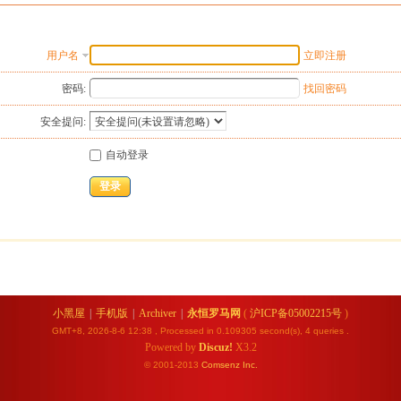
用户名
立即注册
密码:
找回密码
安全提问:
自动登录
登录
小黑屋
|
手机版
|
Archiver
|
永恒罗马网
(
沪ICP备05002215号
)
GMT+8, 2026-8-6 12:38
, Processed in 0.109305 second(s), 4 queries .
Powered by
Discuz!
X3.2
© 2001-2013
Comsenz
Inc.