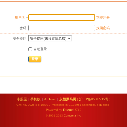
用户名
立即注册
密码:
找回密码
安全提问:
自动登录
登录
小黑屋
|
手机版
|
Archiver
|
永恒罗马网
(
沪ICP备05002215号
)
GMT+8, 2026-8-8 15:39
, Processed in 0.198951 second(s), 4 queries .
Powered by
Discuz!
X3.2
© 2001-2013
Comsenz
Inc.