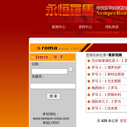
新闻中心
资料中心
球队阵容
您现在的位置>
最新视频
贝尔格莱德红星 3：1 
日期：
罗马 1：1 佛罗伦萨
罗马 1：1 斯特拉斯堡
关键词：
罗马 1：4 尤文图斯
梅西纳 0：2 罗马
罗马 2：1 阿斯科利
国际米兰 2：3 罗马
罗马 1：1 拉奇奥
本站地址：
www.sempre-roma.com
共
428
条记录
首页
本站LOGO: