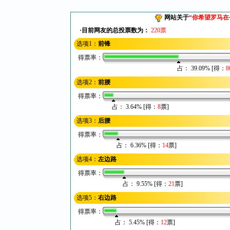
网站关于
“
你希望罗马在
·目前网友的总投票数为：
220票
选项1：
前锋
得票率：
占： 39.09% [得：
8
选项2：
前腰
得票率：
占： 3.64% [得：
8
票]
选项3：
后腰
得票率：
占： 6.36% [得：
14
票]
选项4：
左边路
得票率：
占： 9.55% [得：
21
票]
选项5：
右边路
得票率：
占： 5.45% [得：
12
票]