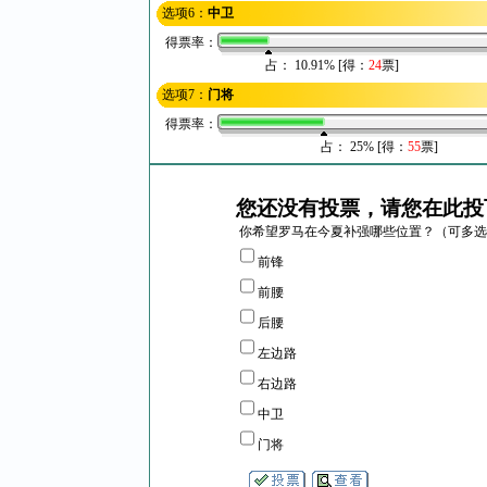
选项6：
中卫
得票率：
占： 10.91% [得：
24
票]
选项7：
门将
得票率：
占： 25% [得：
55
票]
您还没有投票，请您在此投
你希望罗马在今夏补强哪些位置？（可多选
前锋
前腰
后腰
左边路
右边路
中卫
门将