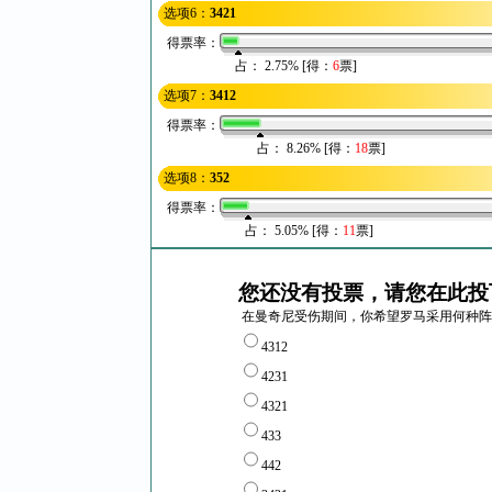
选项6：
3421
得票率：
占： 2.75% [得：
6
票]
选项7：
3412
得票率：
占： 8.26% [得：
18
票]
选项8：
352
得票率：
占： 5.05% [得：
11
票]
您还没有投票，请您在此投
在曼奇尼受伤期间，你希望罗马采用何种阵
4312
4231
4321
433
442