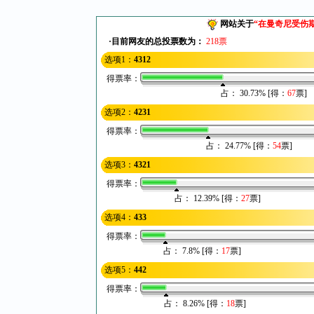
网站关于
“
在曼奇尼受伤
·目前网友的总投票数为：
218票
选项1：
4312
得票率：
占： 30.73% [得：
67
票]
选项2：
4231
得票率：
占： 24.77% [得：
54
票]
选项3：
4321
得票率：
占： 12.39% [得：
27
票]
选项4：
433
得票率：
占： 7.8% [得：
17
票]
选项5：
442
得票率：
占： 8.26% [得：
18
票]