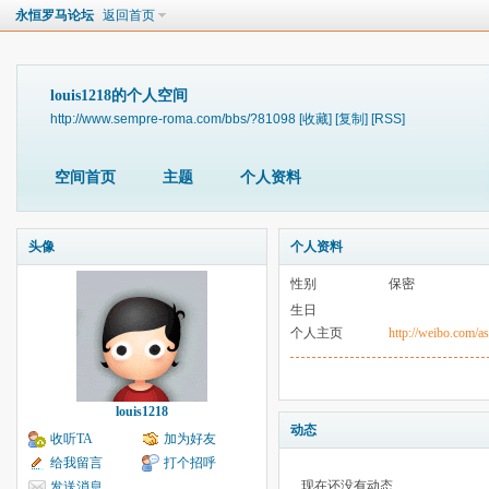
永恒罗马论坛
返回首页
louis1218的个人空间
http://www.sempre-roma.com/bbs/?81098
[收藏]
[复制]
[RSS]
空间首页
主题
个人资料
头像
个人资料
性别
保密
生日
个人主页
http://weibo.com/a
louis1218
动态
收听TA
加为好友
给我留言
打个招呼
现在还没有动态
发送消息