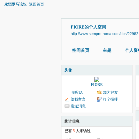
永恒罗马论坛
返回首页
FIORE的个人空间
http://www.sempre-roma.com/bbs/?2982
空间首页
主题
个人资
头像
FIORE
收听TA
加为好友
给我留言
打个招呼
发送消息
统计信息
已有
5
人来访过