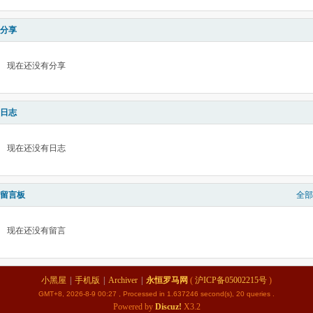
分享
现在还没有分享
日志
现在还没有日志
留言板
全部
现在还没有留言
小黑屋
|
手机版
|
Archiver
|
永恒罗马网
(
沪ICP备05002215号
)
GMT+8, 2026-8-9 00:27
, Processed in 1.637246 second(s), 20 queries .
Powered by
Discuz!
X3.2