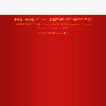
小黑屋
|
手机版
|
Archiver
|
永恒罗马网
(
沪ICP备05002215号
)
GMT+8, 2026-8-8 01:41
, Processed in 0.173906 second(s), 8 queries .
Powered by
Discuz!
X3.2
© 2001-2013
Comsenz
Inc.