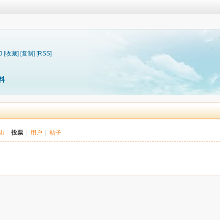
0
[收藏]
[复制]
[RSS]
料
sh
|
投票
|
用户
|
帖子